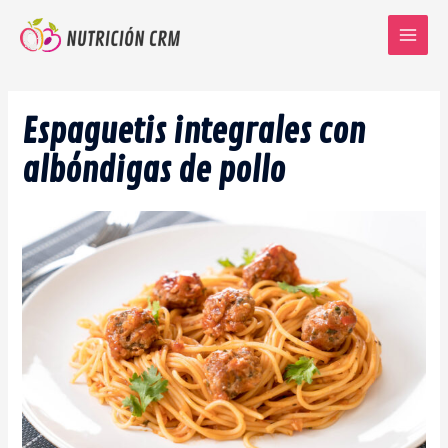
Ir
al
Main
contenido
Menu
Espaguetis integrales con
albóndigas de pollo