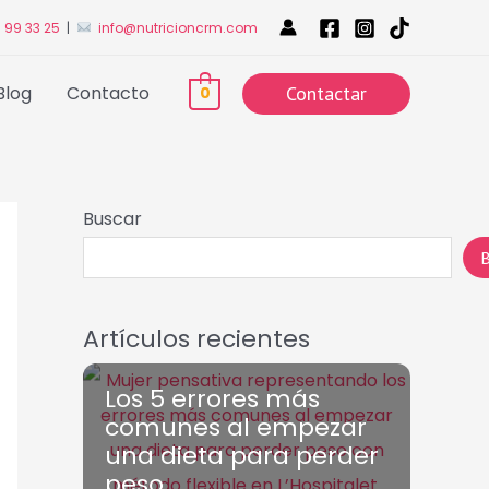
 99 33 25
|
info@nutricioncrm.com
Blog
Contacto
Contactar
0
Buscar
B
Artículos recientes
Los 5 errores más
comunes al empezar
una dieta para perder
peso