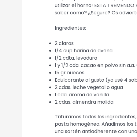
utilizar el horno! ESTA TREMEND
saber como? ¿Seguro? Os advier
Ingredientes:
2 claras
1/4 cup harina de avena
1/2
cdta.
levadura
1 y 1/2
cda.
cacao en polvo sin a.a.
15 gr nueces
Edulcorante al gusto (yo us
é
4 sob
2
cdas. leche vegetal o
agua
1
cda.
aroma de vanilla
2
cdas.
almendra molida
Trituramos todos los ingredientes
pasta homogénea. Añadimos los t
una sartén antiadherente con una