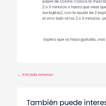
papel de cocina. Coloca la mezcla
2 o 3 minutos o hasta que veas que
burbujitas), con la ayuda de 2 esp
el otro lado otros 2 o 3 minutos. ¡Li
Espero que os haya gustado, ¡nos 
Navegación
←
Entrada anterior
de
entradas
También puede interes