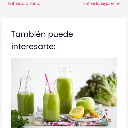
Navegación
←
Entrada anterior
Entrada siguiente
→
de
entradas
También puede
interesarte: