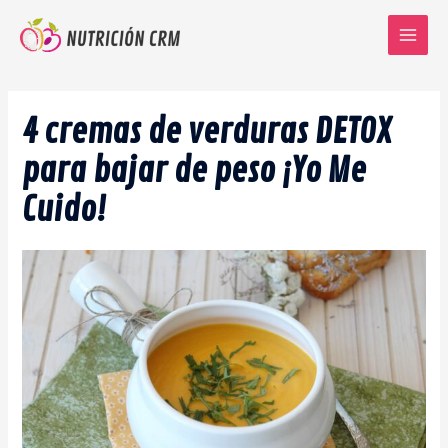
Ir
al
Main
contenido
Menu
4 cremas de verduras DETOX
para bajar de peso ¡Yo Me
Cuido!